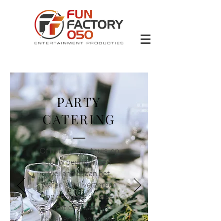
PARTY
CATERING
Of het nu bij je thuis, op
jouw bedrijf, in een
weiland of aan het
water is, wij verzorgen
op de meest diverse
locaties graag alle
belangrijke en mooie